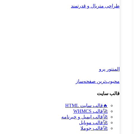
طراحی متریال و قدرتمند
المنتور پرو
محبوب‌ترین صفحه‌ساز
قالب سایت
🔥
قالب سایت HTML
🚀
قالب WHMCS
🚀
قالب ایمیل و خبرنامه
🚀
قالب موبایل
🚀
قالب جوملا