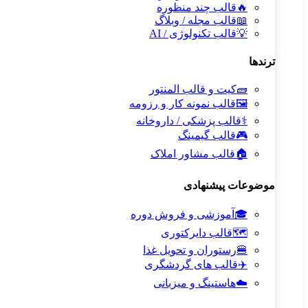
🔥
قالب چند منظوره
📖
قالب مجله / وبلاگ
💡
قالب تکنولوژی / AI
ترندها
🧱
کیت و قالب المنتور
🖼️
قالب نمونه کار و رزومه
⚕️
قالب پزشکی / داروخانه
🎮
قالب گیمینگ
🏠
قالب مشاور املاک
موضوعات پیشنهادی
🎓
آموزشی و فروش دوره
🗺️
قالب دایرکتوری
🍔
رستوران و تحویل غذا
✈️
قالب های گردشگری
☁️
هاستینگ و میزبانی