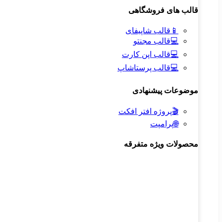
قالب های فروشگاهی
📱
قالب شاپیفای
💻
قالب مجنتو
💻
قالب اپن کارت
💻
قالب پرستاشاپ
موضوعات پیشنهادی
🎬
پروژه افتر افکت
🌐
پرامپت
محصولات ویژه متفرقه