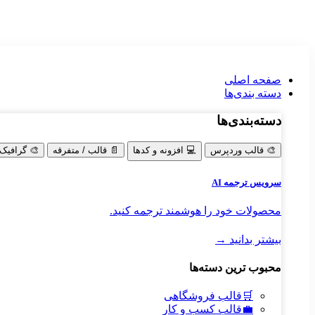
صفحه اصلی
دسته‌ بندی‌ها
دسته‌بندی‌ها
🎨
قالب وردپرس
💻
افزونه و کدها
📄
قالب / متفرقه
🎨
گرافیک
سرویس ترجمه AI
محصولات خود را هوشمند ترجمه کنید.
بیشتر بدانید →
محبوب ترین دسته‌ها
🛒
قالب فروشگاهی
💼
قالب کسب و کار