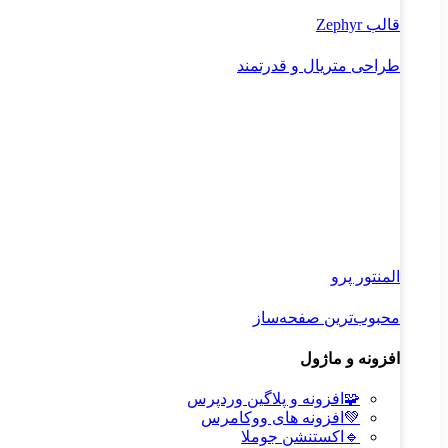
قالب Zephyr
طراحی متریال و قدرتمند
المنتور پرو
محبوب‌ترین صفحه‌ساز
افزونه و ماژول
🧩
افزونه و پلاگین وردپرس
💚
افزونه های ووکامرس
🔹
اکستنشن جوملا