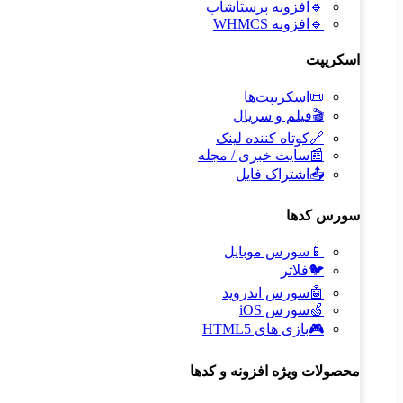
🔹
افزونه پرستاشاپ
🔹
افزونه WHMCS
اسکریپت
📜
اسکریپت‌ها
🎬
فیلم و سریال
🔗
کوتاه کننده لینک
📰
سایت خبری / مجله
📤
اشتراک فایل
سورس کدها
📱
سورس موبایل
🐦
فلاتر
🤖
سورس اندروید
🍏
سورس iOS
🎮
بازی های HTML5
محصولات ویژه افزونه و کدها