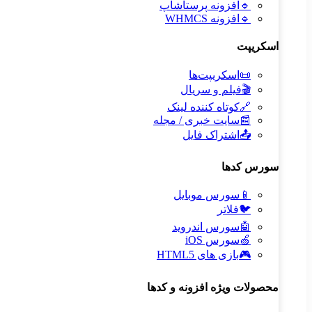
🔹
افزونه پرستاشاپ
🔹
افزونه WHMCS
اسکریپت
📜
اسکریپت‌ها
🎬
فیلم و سریال
🔗
کوتاه کننده لینک
📰
سایت خبری / مجله
📤
اشتراک فایل
سورس کدها
📱
سورس موبایل
🐦
فلاتر
🤖
سورس اندروید
🍏
سورس iOS
🎮
بازی های HTML5
محصولات ویژه افزونه و کدها