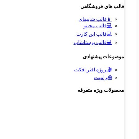
قالب های فروشگاهی
📱
قالب شاپیفای
💻
قالب مجنتو
💻
قالب اپن کارت
💻
قالب پرستاشاپ
موضوعات پیشنهادی
🎬
پروژه افتر افکت
🌐
پرامپت
محصولات ویژه متفرقه