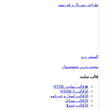
طراحی متریال و قدرتمند
المنتور پرو
محبوب‌ترین صفحه‌ساز
قالب سایت
🔥
قالب سایت HTML
🚀
قالب WHMCS
🚀
قالب ایمیل و خبرنامه
🚀
قالب موبایل
🚀
قالب جوملا