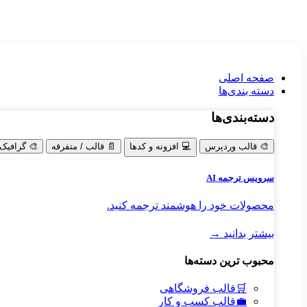
صفحه اصلی
دسته‌ بندی‌ها
دسته‌بندی‌ها
🎨
قالب وردپرس
💻
افزونه و کدها
📄
قالب / متفرقه
🎨
گرافیک
سرویس ترجمه AI
محصولات خود را هوشمند ترجمه کنید.
بیشتر بدانید →
محبوب ترین دسته‌ها
🛒
قالب فروشگاهی
💼
قالب کسب و کار