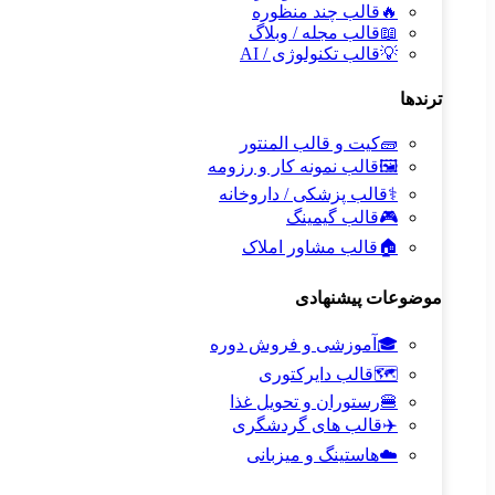
🔥
قالب چند منظوره
📖
قالب مجله / وبلاگ
💡
قالب تکنولوژی / AI
ترندها
🧱
کیت و قالب المنتور
🖼️
قالب نمونه کار و رزومه
⚕️
قالب پزشکی / داروخانه
🎮
قالب گیمینگ
🏠
قالب مشاور املاک
موضوعات پیشنهادی
🎓
آموزشی و فروش دوره
🗺️
قالب دایرکتوری
🍔
رستوران و تحویل غذا
✈️
قالب های گردشگری
☁️
هاستینگ و میزبانی