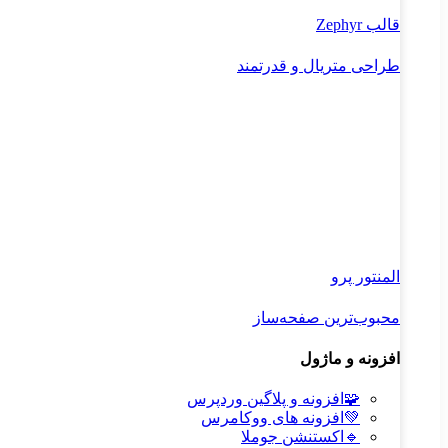
قالب Zephyr
طراحی متریال و قدرتمند
المنتور پرو
محبوب‌ترین صفحه‌ساز
افزونه و ماژول
🧩
افزونه و پلاگین وردپرس
💚
افزونه های ووکامرس
🔹
اکستنشن جوملا