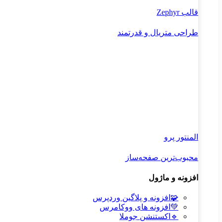
قالب Zephyr
طراحی متریال و قدرتمند
المنتور پرو
محبوب‌ترین صفحه‌ساز
افزونه و ماژول
🧩
افزونه و پلاگین وردپرس
💚
افزونه های ووکامرس
🔹
اکستنشن جوملا