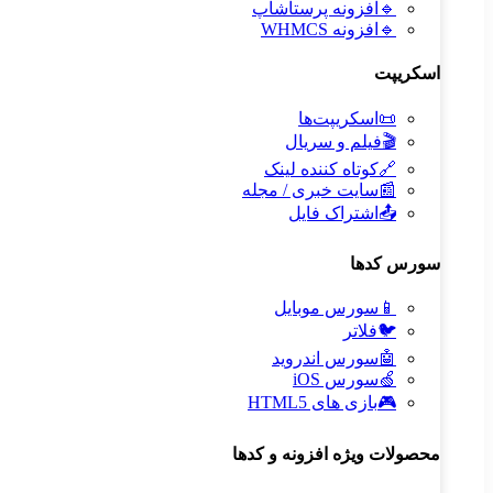
🔹
افزونه پرستاشاپ
🔹
افزونه WHMCS
اسکریپت
📜
اسکریپت‌ها
🎬
فیلم و سریال
🔗
کوتاه کننده لینک
📰
سایت خبری / مجله
📤
اشتراک فایل
سورس کدها
📱
سورس موبایل
🐦
فلاتر
🤖
سورس اندروید
🍏
سورس iOS
🎮
بازی های HTML5
محصولات ویژه افزونه و کدها