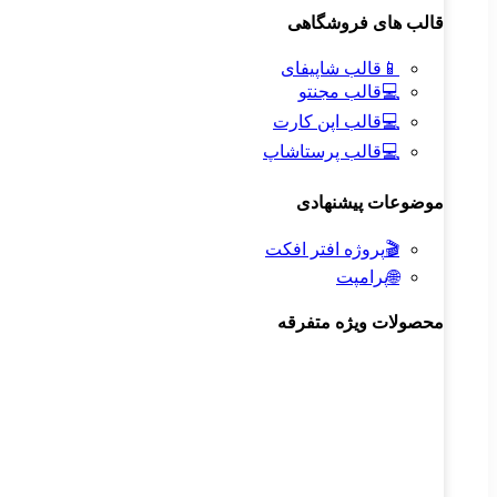
قالب های فروشگاهی
📱
قالب شاپیفای
💻
قالب مجنتو
💻
قالب اپن کارت
💻
قالب پرستاشاپ
موضوعات پیشنهادی
🎬
پروژه افتر افکت
🌐
پرامپت
محصولات ویژه متفرقه