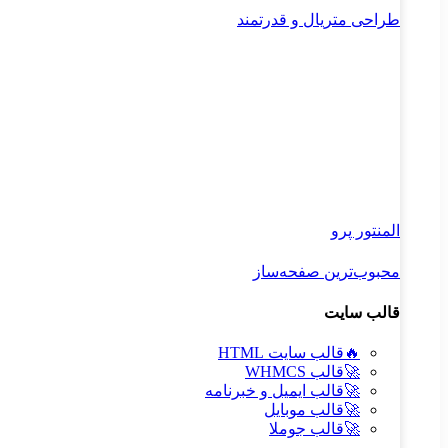
طراحی متریال و قدرتمند
المنتور پرو
محبوب‌ترین صفحه‌ساز
قالب سایت
🔥
قالب سایت HTML
🚀
قالب WHMCS
🚀
قالب ایمیل و خبرنامه
🚀
قالب موبایل
🚀
قالب جوملا