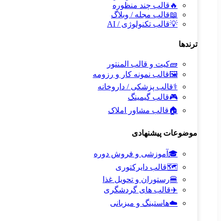
🔥
قالب چند منظوره
📖
قالب مجله / وبلاگ
💡
قالب تکنولوژی / AI
ترندها
🧱
کیت و قالب المنتور
🖼️
قالب نمونه کار و رزومه
⚕️
قالب پزشکی / داروخانه
🎮
قالب گیمینگ
🏠
قالب مشاور املاک
موضوعات پیشنهادی
🎓
آموزشی و فروش دوره
🗺️
قالب دایرکتوری
🍔
رستوران و تحویل غذا
✈️
قالب های گردشگری
☁️
هاستینگ و میزبانی