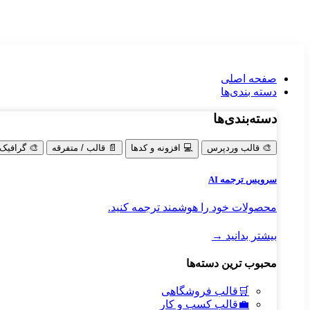
صفحه اصلی
دسته‌ بندی‌ها
دسته‌بندی‌ها
🎨
قالب وردپرس
💻
افزونه و کدها
📄
قالب / متفرقه
🎨
گرافیک
سرویس ترجمه AI
محصولات خود را هوشمند ترجمه کنید.
بیشتر بدانید →
محبوب ترین دسته‌ها
🛒
قالب فروشگاهی
💼
قالب کسب و کار