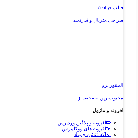
قالب Zephyr
طراحی متریال و قدرتمند
المنتور پرو
محبوب‌ترین صفحه‌ساز
افزونه و ماژول
🧩
افزونه و پلاگین وردپرس
💚
افزونه های ووکامرس
🔹
اکستنشن جوملا