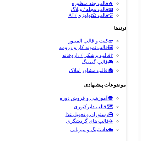
🔥
قالب چند منظوره
📖
قالب مجله / وبلاگ
💡
قالب تکنولوژی / AI
ترندها
🧱
کیت و قالب المنتور
🖼️
قالب نمونه کار و رزومه
⚕️
قالب پزشکی / داروخانه
🎮
قالب گیمینگ
🏠
قالب مشاور املاک
موضوعات پیشنهادی
🎓
آموزشی و فروش دوره
🗺️
قالب دایرکتوری
🍔
رستوران و تحویل غذا
✈️
قالب های گردشگری
☁️
هاستینگ و میزبانی