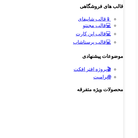
قالب های فروشگاهی
📱
قالب شاپیفای
💻
قالب مجنتو
💻
قالب اپن کارت
💻
قالب پرستاشاپ
موضوعات پیشنهادی
🎬
پروژه افتر افکت
🌐
پرامپت
محصولات ویژه متفرقه