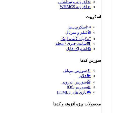
🔹
افزونه پرستاشاپ
🔹
افزونه WHMCS
اسکریپت
📜
اسکریپت‌ها
🎬
فیلم و سریال
🔗
کوتاه کننده لینک
📰
سایت خبری / مجله
📤
اشتراک فایل
سورس کدها
📱
سورس موبایل
🐦
فلاتر
🤖
سورس اندروید
🍏
سورس iOS
🎮
بازی های HTML5
محصولات ویژه افزونه و کدها