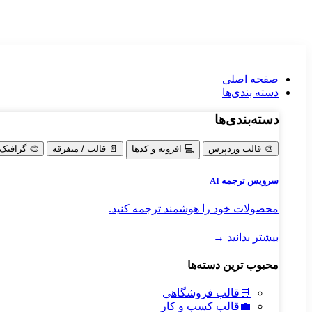
صفحه اصلی
دسته‌ بندی‌ها
دسته‌بندی‌ها
🎨
قالب وردپرس
💻
افزونه و کدها
📄
قالب / متفرقه
🎨
گرافیک
سرویس ترجمه AI
محصولات خود را هوشمند ترجمه کنید.
بیشتر بدانید →
محبوب ترین دسته‌ها
🛒
قالب فروشگاهی
💼
قالب کسب و کار