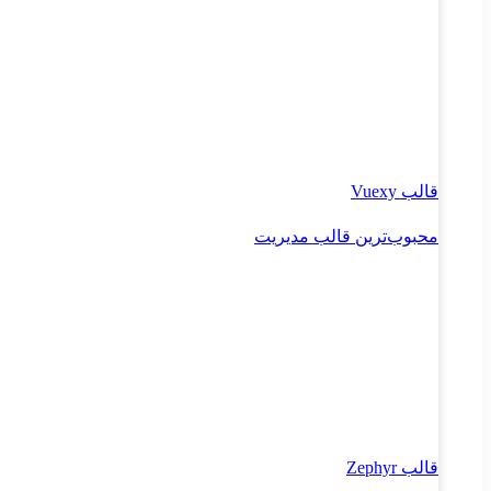
قالب Vuexy
محبوب‌ترین قالب مدیریت
قالب Zephyr