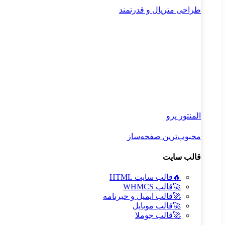
طراحی متریال و قدرتمند
المنتور پرو
محبوب‌ترین صفحه‌ساز
قالب سایت
🔥
قالب سایت HTML
🚀
قالب WHMCS
🚀
قالب ایمیل و خبرنامه
🚀
قالب موبایل
🚀
قالب جوملا